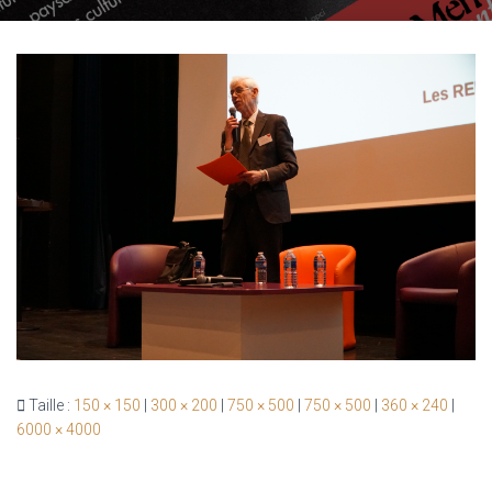
G
A
T
I
O
N
Taille :
150 × 150
|
300 × 200
|
750 × 500
|
750 × 500
|
360 × 240
|
6000 × 4000