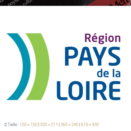
G
A
T
I
O
N
Taille :
150 × 150
|
300 × 211
|
360 × 240
|
610 × 430