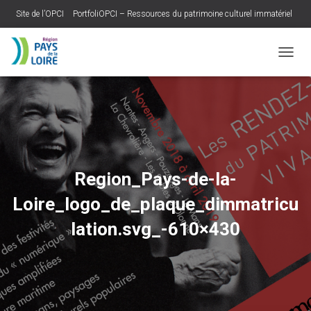
Site de l’OPCI
PortfoliOPCI – Ressources du patrimoine culturel immatériel
Base des archives RADdO
O
U
V
R
I
R
/
F
E
Region_Pays-de-la-
R
M
Loire_logo_de_plaque_dimmatricu
E
R
lation.svg_-610×430
L
A
N
A
V
I