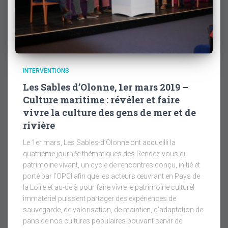
INTERVENTIONS
Les Sables d’Olonne, 1er mars 2019 –
Culture maritime : révéler et faire
vivre la culture des gens de mer et de
rivière
Le 1er mars, Les Sables-d’Olonne ont accueilli la
quatrième journée thématiques des Rendez-vous du
patrimoine vivant, un cycle de rencontres conçu, initié et
porté par l’OPCI afin que les acteurs œuvrant en Pays de
la Loire et au-delà pour faire vivre le patrimoine culturel
immatériel puissent partager des expériences de
sauvegarde, de valorisation, de maintien, d’adaptation de
pans de nos cultures populaires pouvant servir de