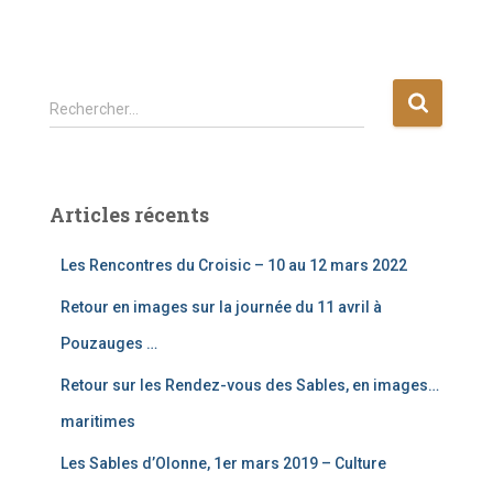
R
Rechercher…
e
c
h
e
Articles récents
r
c
Les Rencontres du Croisic – 10 au 12 mars 2022
h
e
Retour en images sur la journée du 11 avril à
r
Pouzauges …
:
Retour sur les Rendez-vous des Sables, en images…
maritimes
Les Sables d’Olonne, 1er mars 2019 – Culture