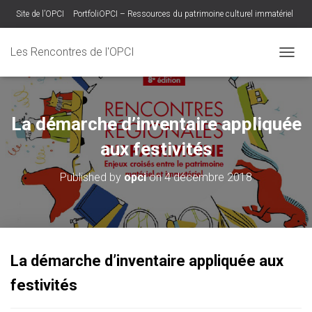
Site de l’OPCI
PortfoliOPCI – Ressources du patrimoine culturel immatériel
Base des archives RADdO
Les Rencontres de l'OPCI
O
U
V
R
I
La démarche d’inventaire appliquée
R
/
aux festivités
F
E
Published by
opci
on
4 décembre 2018
R
M
E
R
L
A
La démarche d’inventaire appliquée aux
N
A
festivités
V
I